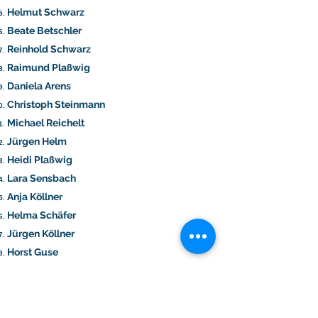
Helmut Schwarz
Beate Betschler
Reinhold Schwarz
Raimund Plaßwig
Daniela Arens
Christoph Steinmann
Michael Reichelt
Jürgen Helm
Heidi Plaßwig
Lara Sensbach
Anja Köllner
Helma Schäfer
Jürgen Köllner
Horst Guse
Andreas Fischer-Kablitz
Markus Pfeiffer
Christopher Erlanger